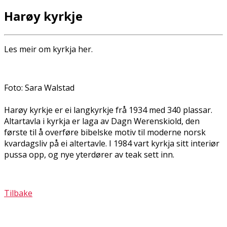
Harøy kyrkje
Les meir om kyrkja her.
Foto: Sara Walstad
Harøy kyrkje er ei langkyrkje frå 1934 med 340 plassar.
Altartavla i kyrkja er laga av Dagfin Werenskiold, den
første til å overføre bibelske motiv til moderne norsk
kvardagsliv på ei altertavle. I 1984 vart kyrkja sitt interiør
pussa opp, og nye yterdører av teak sett inn.
Tilbake